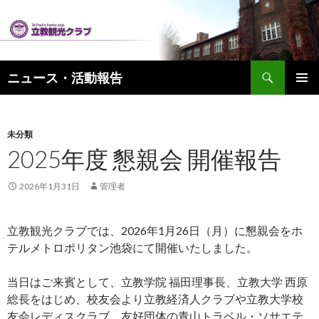
検
ニュース・活動報告
索
コ
メインメ
ン
ニュー
テ
ン
未分類
ツ
2025年度 懇親会 開催報告
へ
ス
2026年1月31日
管理者
キ
ッ
プ
立教観光クラブでは、2026年1月26日（月）に懇親会をホ
テルメトロポリタン池袋にて開催いたしました。
当日はご来賓として、立教学院 福田理事長、立教大学 西原
総長をはじめ、校友会より立教経済人クラブや立教大学校
友会レディスクラブ、友好団体の青山トラベル・ソサエテ