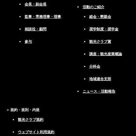
会長・副会長
活動のご紹介
監事・専務理事・理事
総会・懇親会
相談役・顧問
奨学制度・奨学金
参与
観光クラブ賞
講座：観光産業概論
分科会
地域連合支部
ニュース・活動報告
規約・規則・内規
観光クラブ規約
ウェブサイト利用規約