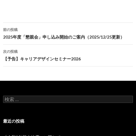
前の投稿
投
2025年度「懇親会」申し込み開始のご案内（2025/12/25更新）
稿
次の投稿
ナ
【予告】キャリアデザインセミナー2026
ビ
ゲ
ー
検
シ
索
:
ョ
最近の投稿
ン