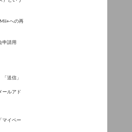
ii+への再
会申請用
、「送信」
メールアド
「マイペー