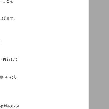
すことを
上げます。
に
+へ移行して
願いいたし
いう有料のシス