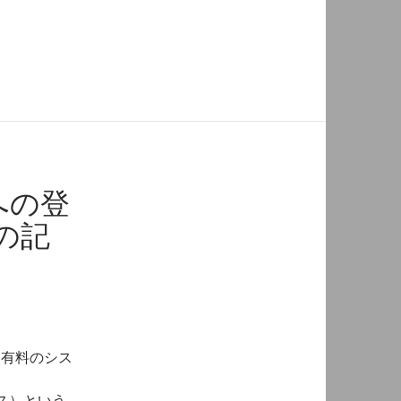
への登
の記
いう有料のシス
ス）という