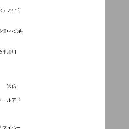
ス）という
ii+への再
会申請用
、「送信」
メールアド
「マイペー