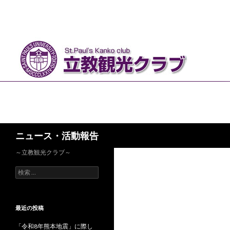
検
ニュース・活動報告
索
～立教観光クラブ～
検
索
:
最近の投稿
「令和8年熊本地震」に際し