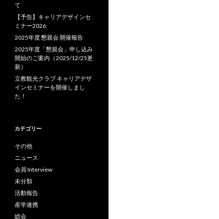
て
【予告】キャリアデザインセ
ミナー2026
2025年度 懇親会 開催報告
2025年度「懇親会」申し込み
開始のご案内（2025/12/25更
新）
立教観光クラブ キャリアデザ
インセミナーを開催しまし
た！
カテゴリー
その他
ニュース
会員 Interview
未分類
活動報告
産学連携
総会