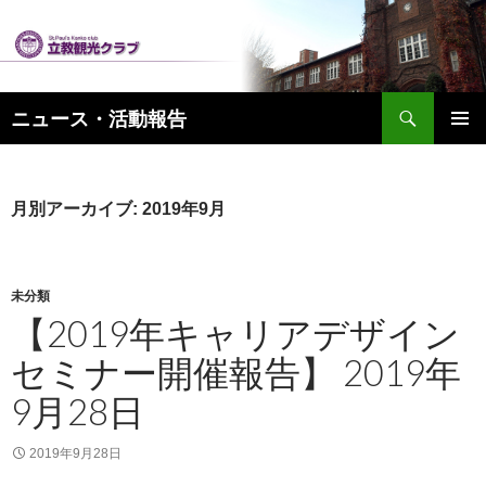
検
ニュース・活動報告
索
コ
メインメ
ン
ニュー
テ
ン
月別アーカイブ: 2019年9月
ツ
へ
ス
キ
未分類
ッ
【2019年キャリアデザイン
プ
セミナー開催報告】 2019年
9月28日
2019年9月28日