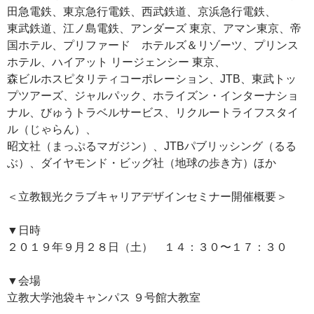
田急電鉄、東京急行電鉄、西武鉄道、京浜急行電鉄、
東武鉄道、江ノ島電鉄、アンダーズ 東京、アマン東京、帝
国ホテル、プリファード ホテルズ＆リゾーツ、プリンス
ホテル、ハイアット リージェンシー 東京、
森ビルホスピタリティコーポレーション、JTB、東武トッ
プツアーズ、ジャルパック、ホライズン・インターナショ
ナル、びゅうトラベルサービス、リクルートライフスタイ
ル（じゃらん）、
昭文社（まっぷるマガジン）、JTBパブリッシング（るる
ぶ）、ダイヤモンド・ビッグ社（地球の歩き方）ほか
＜立教観光クラブキャリアデザインセミナー開催概要＞
▼日時
２０１９年９月２８日（土） １４：３０〜１７：３０
▼会場
立教大学池袋キャンパス ９号館大教室