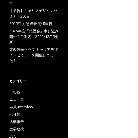
て
【予告】キャリアデザインセ
ミナー2026
2025年度 懇親会 開催報告
2025年度「懇親会」申し込み
開始のご案内（2025/12/25更
新）
立教観光クラブ キャリアデザ
インセミナーを開催しまし
た！
カテゴリー
その他
ニュース
会員 Interview
未分類
活動報告
産学連携
総会