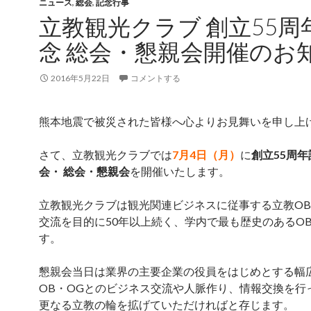
ニュース
,
総会
,
記念行事
立教観光クラブ 創立55周
念 総会・懇親会開催のお
2016年5月22日
コメントする
熊本地震で被災された皆様へ心よりお見舞いを申し上
さて、立教観光クラブでは
7月4日（月）
に
創立55周
会・ 総会・懇親会
を開催いたします。
立教観光クラブは観光関連ビジネスに従事する立教OB
交流を目的に50年以上続く、学内で最も歴史のあるO
す。
懇親会当日は業界の主要企業の役員をはじめとする幅
OB・OGとのビジネス交流や人脈作り、情報交換を行
更なる立教の輪を拡げていただければと存じます。