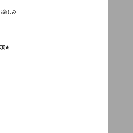
お楽しみ
要項★