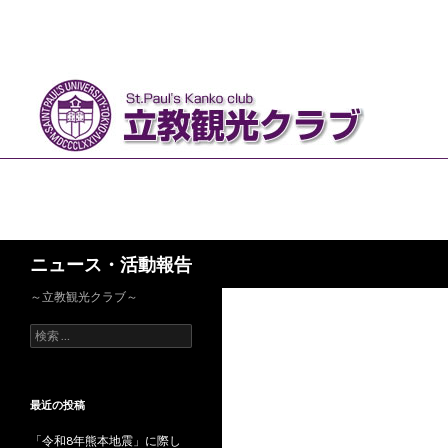
検
ニュース・活動報告
索
～立教観光クラブ～
検
索
:
最近の投稿
「令和8年熊本地震」に際し