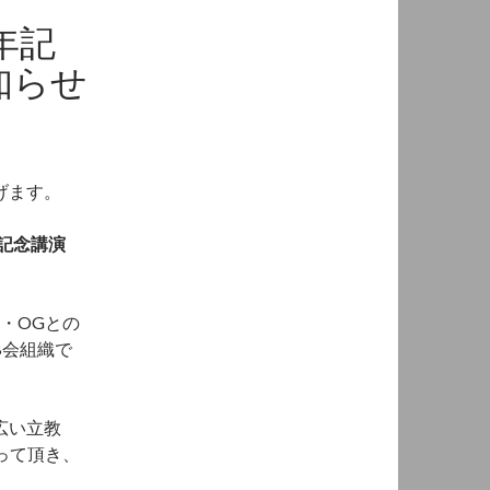
年記
知らせ
げます。
年記念講演
・OGとの
B会組織で
広い立教
って頂き、