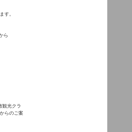
ります。
から
）
教観光クラ
ブからのご案