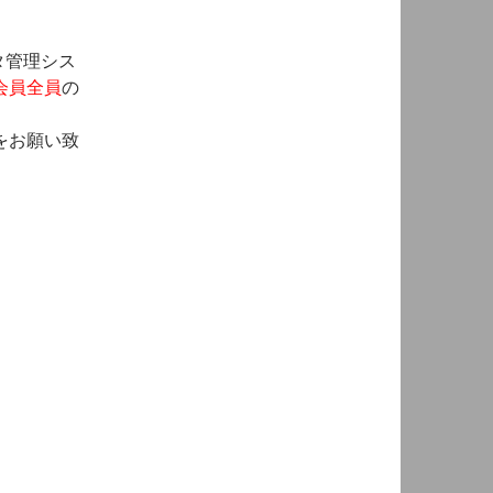
タ管理シス
会員全員
の
。
をお願い致