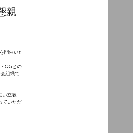
懇親
会を開催いた
・OGとの
B会組織で
広い立教
っていただ