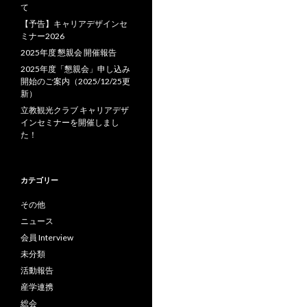
て
【予告】キャリアデザインセ
ミナー2026
2025年度 懇親会 開催報告
2025年度「懇親会」申し込み
開始のご案内（2025/12/25更
新）
立教観光クラブ キャリアデザ
インセミナーを開催しまし
た！
カテゴリー
その他
ニュース
会員 Interview
未分類
活動報告
産学連携
総会