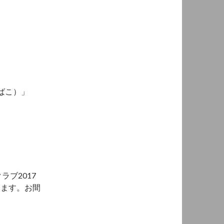
ばこ）」
ブ2017
します。お間