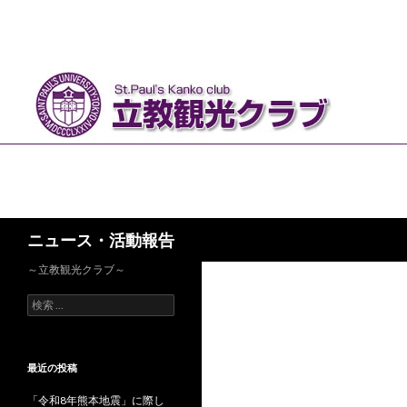
検
ニュース・活動報告
索
～立教観光クラブ～
検
索
:
最近の投稿
「令和8年熊本地震」に際し