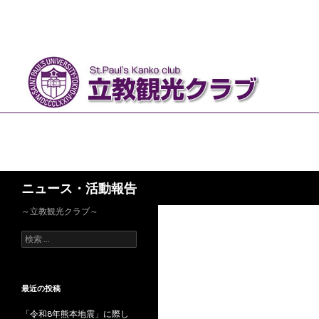
検
ニュース・活動報告
索
～立教観光クラブ～
検
索
:
最近の投稿
「令和8年熊本地震」に際し