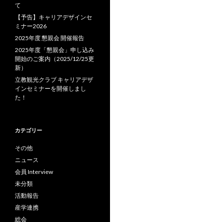
て
【予告】キャリアデザインセ
ミナー2026
2025年度 懇親会 開催報告
2025年度「懇親会」申し込み
開始のご案内（2025/12/25更
新）
立教観光クラブ キャリアデザ
インセミナーを開催しまし
た！
カテゴリー
その他
ニュース
会員 Interview
未分類
活動報告
産学連携
総会