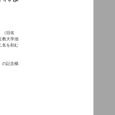
」（旧名
立教大学池
に名を刻む
」
の記念楯